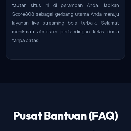
tautan situs ini di peramban Anda. Jadikan
Score808 sebagai gerbang utama Anda menuju
layanan live streaming bola terbaik. Selamat
menikmati atmosfer pertandingan kelas dunia
tanpa batas!
Pusat Bantuan (FAQ)