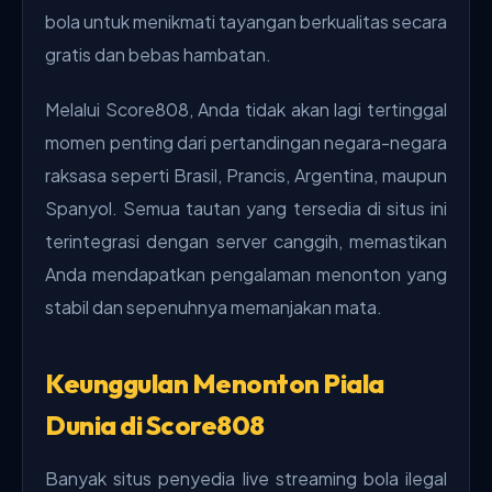
bola untuk menikmati tayangan berkualitas secara
gratis dan bebas hambatan.
Melalui Score808, Anda tidak akan lagi tertinggal
momen penting dari pertandingan negara-negara
raksasa seperti Brasil, Prancis, Argentina, maupun
Spanyol. Semua tautan yang tersedia di situs ini
terintegrasi dengan server canggih, memastikan
Anda mendapatkan pengalaman menonton yang
stabil dan sepenuhnya memanjakan mata.
Keunggulan Menonton Piala
Dunia di Score808
Banyak situs penyedia live streaming bola ilegal