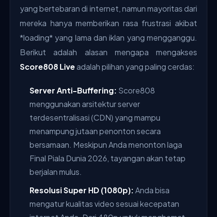
yang bertebaran di internet, namun mayoritas dari
mereka hanya memberikan rasa frustrasi akibat
*loading* yang lama dan iklan yang mengganggu.
Berikut adalah alasan mengapa mengakses
Score808 Live
adalah pilihan yang paling cerdas:
Server Anti-Buffering:
Score808
menggunakan arsitektur server
terdesentralisasi (CDN) yang mampu
menampung jutaan penonton secara
bersamaan. Meskipun Anda menonton laga
Final Piala Dunia 2026, tayangan akan tetap
berjalan mulus.
Resolusi Super HD (1080p):
Anda bisa
mengatur kualitas video sesuai kecepatan