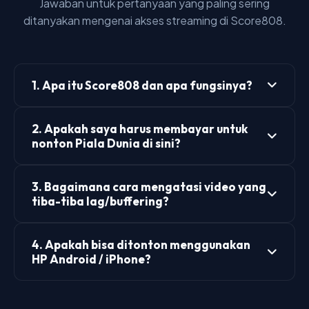
Jawaban untuk pertanyaan yang paling sering
ditanyakan mengenai akses streaming di Score808.
1. Apa itu Score808 dan apa fungsinya?
2. Apakah saya harus membayar untuk
nonton Piala Dunia di sini?
3. Bagaimana cara mengatasi video yang
tiba-tiba lag/buffering?
4. Apakah bisa ditonton menggunakan
HP Android / iPhone?